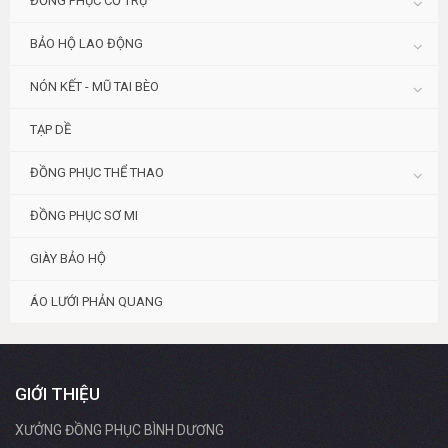
ĐỒNG PHỤC CỔ TRỤ
BẢO HỘ LAO ĐỘNG
NÓN KẾT - MŨ TAI BÈO
TẠP DỀ
ĐỒNG PHỤC THỂ THAO
ĐỒNG PHỤC SƠ MI
GIÀY BẢO HỘ
ÁO LƯỚI PHẢN QUANG
GIỚI THIỆU
XƯỞNG ĐỒNG PHỤC BÌNH DƯƠNG