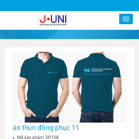
0977799247
áo thun đồng phục 11
Mã sản phẩm: DP108