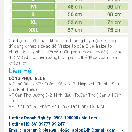
Các bạn chỉ cần tham khảo: bình thường hay mặc size áo gì
thì đăng kí theo size áo đó. Vì size áo của iBlue là size áo
chuẩn rồi. Tuy nhiên, đối với những bạn không hay để ý size áo
thì SMS vẫn có thêm bảng thông số cơ thể để các bạn tham
khảo thêm.
Liên Hệ
ĐỒNG PHỤC IBLUE
VP Thủ Đức: 27/25 Đường Số 8- Kp2 - Hiệp Bình Chánh ( Sau
Chợ Bình Triệu)
VP Cần Thơ: Đường 3/2- Ninh Kiều - Tp.Cần Thơ ( Gần ĐH Cần
Thơ )
VP Tân Bình: 93 Phạm Phú Thứ - Tân Bình - Tp.HCM
Hotline Doanh Nghiệp: 0903.190000 ( Mr. Lam)
Hotline HS-SV: 09777.99.247
Email: aothun@iblue.vn Hoặc aolop24h@gmail.com -