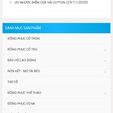
(29/11/2020)
ƯU NHƯỢC ĐIỂM CỦA VẢI COTTON
DANH MỤC SẢN PHẨM
ĐỒNG PHỤC CỔ TRÒN
ĐỒNG PHỤC CỔ TRỤ
BẢO HỘ LAO ĐỘNG
NÓN KẾT - MŨ TAI BÈO
TẠP DỀ
ĐỒNG PHỤC THỂ THAO
ĐỒNG PHỤC SƠ MI