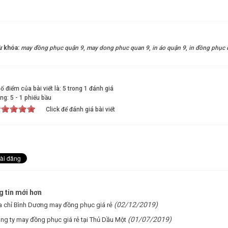
ừ khóa:
may đồng phục quận 9
,
may dong phuc quan 9
,
in áo quận 9
,
in đồng phục 
ố điểm của bài viết là: 5 trong 1 đánh giá
ạng:
5
-
1
phiếu bầu
Click để đánh giá bài viết
 tin mới hơn
(02/12/2019)
a chỉ Bình Dương may đồng phục giá rẻ
(01/07/2019)
ng ty may đồng phục giá rẻ tại Thủ Dầu Một