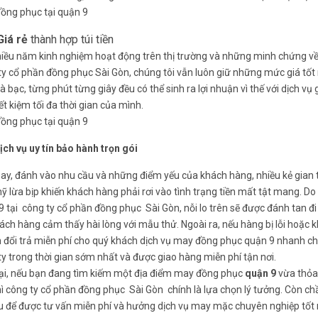
ồng phục tại quận 9
Giá rẻ
thành hợp túi tiền
hiều năm kinh nghiệm hoạt động trên thị trường và những minh chứng về
ty cổ phần đồng phục Sài Gòn, chúng tôi vẫn luôn giữ những mức giá tốt 
à bạc, từng phút từng giây đều có thể sinh ra lợi nhuận vì thế với dịch 
ết kiệm tối đa thời gian của mình.
ồng phục tại quận 9
ch vụ uy tín bảo hành trọn gói
nay, đánh vào nhu cầu và những điểm yếu của khách hàng, nhiều kẻ gian 
ỹ lừa bịp khiến khách hàng phải rơi vào tình trạng tiền mất tật mang. Do
9 tại công ty cổ phần đồng phục Sài Gòn, nỗi lo trên sẽ được đánh tan đi
ách hàng cảm thấy hài lòng với mẫu thử. Ngoài ra, nếu hàng bị lỗi hoặc k
 đổi trả miễn phí cho quý khách dịch vụ may đồng phục quận 9 nhanh ch
ty trong thời gian sớm nhất và được giao hàng miễn phí tận nơi.
ại, nếu bạn đang tìm kiếm một địa điểm may đồng phục
quận 9
vừa thỏa 
thì công ty cổ phần đồng phục Sài Gòn chính là lựa chọn lý tưởng. Còn ch
au để được tư vấn miễn phí và hưởng dịch vụ may mặc chuyên nghiệp tốt 