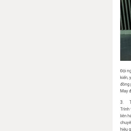
Đội n
kiến,
đồng p
May đ
3. Tu
Trình 
liên 
chuyê
hiệu 