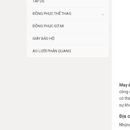
TẠP DỀ
ĐỒNG PHỤC THỂ THAO
ĐỒNG PHỤC SƠ MI
GIÀY BẢO HỘ
ÁO LƯỚI PHẢN QUANG
May á
công 
có th
sự kh
Địa 
Những