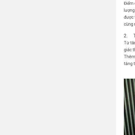
Điểm c
lượng
được 
cùng 
2. Th
Từ tâ
giác 
Thêm 
tăng t