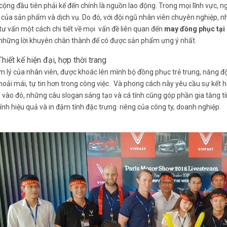
ộng đầu tiên phải kể đến chính là nguồn lao động. Trong mọi lĩnh vực, n
 của sản phẩm và dịch vụ. Do đó, với đội ngũ nhân viên chuyên nghiệp, n
tư vấn một cách chi tiết về mọi vấn đề liên quan đến
may đồng phục tại
những lời khuyên chân thành để có được sản phẩm ưng ý nhất.
iết kế hiện đại, hợp thời trang
m lý của nhân viên, được khoác lên mình bộ đồng phục trẻ trung, năng
thoải mái, tự tin hơn trong công việc. Và phong cách này yêu cầu sự kết
vào đó, những câu slogan sáng tạo và cá tính cũng góp phần gia tăng tí
ính hiệu quả và in đậm tính đặc trưng riêng của công ty, doanh nghiệp.