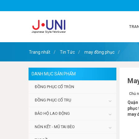
0977799247
TRA
Trang nhất
Tin Tức
may đồng phục
DANH MỤC SẢN PHẨM
May
ĐỒNG PHỤC CỔ TRÒN
Chủ n
ĐỒNG PHỤC CỔ TRỤ
Quận 
phục 
BẢO HỘ LAO ĐỘNG
may đ
NÓN KẾT - MŨ TAI BÈO