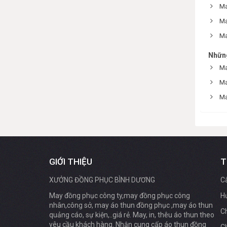
Ma
Ma
Ma
Những
Ma
Ma
Ma
GIỚI THIỆU
T
XƯỞNG ĐỒNG PHỤC BÌNH DƯƠNG
C
May đồng phục công ty,may đồng phục công
H
nhân,công sở, may áo thun đồng phục ,may áo thun
Ch
quảng cáo, sự kiện,..giá rẻ. May, in, thêu áo thun theo
yêu cầu khách hàng. Nhận cung cấp áo thun đồng