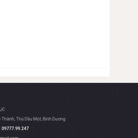
ỤC
ệp Thành, Thủ Dầu Một, Bình Dương
:
09777.99.247