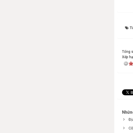
T
Tổng s
Xếp h
Những
Đị
Cô