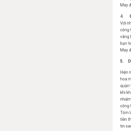
May đ
4.
Với n
công 
vàng l
bạn ti
May đ
5. Dị
Hiện 
hoa m
quận 
khi kh
nhiệm
công 
Tóm l
tiền 
tin s