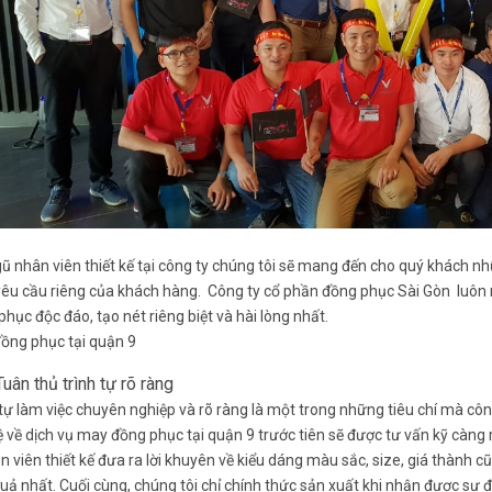
gũ nhân viên thiết kế tại công ty chúng tôi sẽ mang đến cho quý khách n
 yêu cầu riêng của khách hàng. Công ty cổ phần đồng phục Sài Gòn l
hục độc đáo, tạo nét riêng biệt và hài lòng nhất.
ồng phục tại quận 9
ân thủ trình tự rõ ràng
tự làm việc chuyên nghiệp và rõ ràng là một trong những tiêu chí mà côn
hệ về dịch vụ may đồng phục tại quận 9 trước tiên sẽ được tư vấn kỹ càng
n viên thiết kế đưa ra lời khuyên về kiểu dáng màu sắc, size, giá thành
quả nhất. Cuối cùng, chúng tôi chỉ chính thức sản xuất khi nhận được sự 