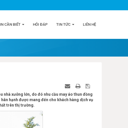
IN CẦN BIẾT
HỎI ĐÁP
TIN TỨC
LIÊN HỆ
ều nhà xưởng lớn, do đó nhu cầu may áo thun đồng
ni hân hạnh được mang đến cho khách hàng dịch vụ
ất trên thị trường.