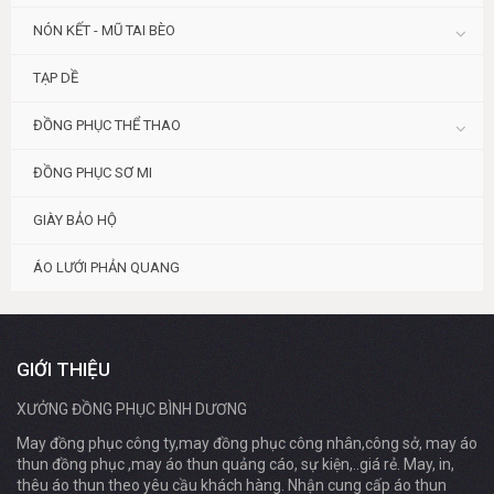
NÓN KẾT - MŨ TAI BÈO
TẠP DỀ
ĐỒNG PHỤC THỂ THAO
ĐỒNG PHỤC SƠ MI
GIÀY BẢO HỘ
ÁO LƯỚI PHẢN QUANG
GIỚI THIỆU
XƯỞNG ĐỒNG PHỤC BÌNH DƯƠNG
May đồng phục công ty,may đồng phục công nhân,công sở, may áo
thun đồng phục ,may áo thun quảng cáo, sự kiện,..giá rẻ. May, in,
thêu áo thun theo yêu cầu khách hàng. Nhận cung cấp áo thun