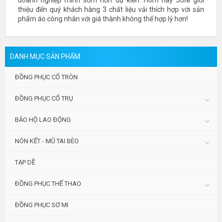
doanh nghiệp mình sớm hơn dự kiến. Hôm nay JUNI giới
thiệu đến quý khách hàng 3 chất liệu vải thích hợp với sản
phẩm áo công nhân với giá thành không thể hợp lý hơn!
DANH MỤC SẢN PHẨM
ĐỒNG PHỤC CỔ TRÒN
ĐỒNG PHỤC CỔ TRỤ
BẢO HỘ LAO ĐỘNG
NÓN KẾT - MŨ TAI BÈO
TẠP DỀ
ĐỒNG PHỤC THỂ THAO
ĐỒNG PHỤC SƠ MI