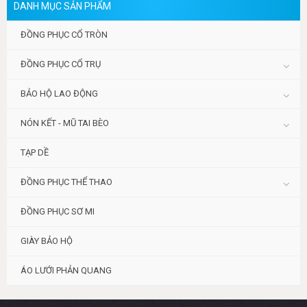
DANH MỤC SẢN PHẨM
ĐỒNG PHỤC CỔ TRÒN
ĐỒNG PHỤC CỔ TRỤ
BẢO HỘ LAO ĐỘNG
NÓN KẾT - MŨ TAI BÈO
TẠP DỀ
ĐỒNG PHỤC THỂ THAO
ĐỒNG PHỤC SƠ MI
GIÀY BẢO HỘ
ÁO LƯỚI PHẢN QUANG